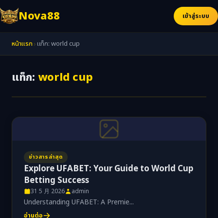
Nova88
เข้าสู่ระบบ
›
หน้าแรก
แท็ก: world cup
แท็ก:
world cup
ข่าวสารล่าสุด
Explore UFABET: Your Guide to World Cup
Betting Success
31 5 月 2026
admin
Understanding UFABET: A Premie...
อ่านต่อ