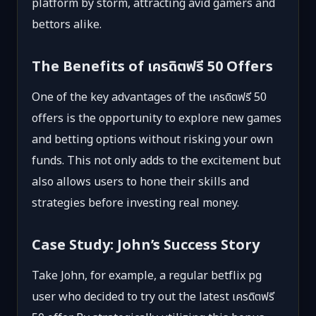
platform by storm, attracting avid gamers and
bettors alike.
The Benefits of เครดิตฟรี 50 Offers
One of the key advantages of the เครดิตฟรี 50
offers is the opportunity to explore new games
and betting options without risking your own
funds. This not only adds to the excitement but
also allows users to hone their skills and
strategies before investing real money.
Case Study: John’s Success Story
Take John, for example, a regular betflix pg
user who decided to try out the latest เครดิตฟรี