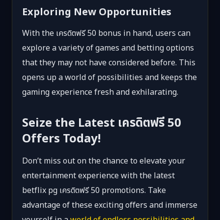
Exploring New Opportunities
With the เครดิตฟรี 50 bonus in hand, users can
explore a variety of games and betting options
that they may not have considered before. This
opens up a world of possibilities and keeps the
gaming experience fresh and exhilarating.
Seize the Latest เครดิตฟรี 50
Offers Today!
Don’t miss out on the chance to elevate your
entertainment experience with the latest
betflix pg เครดิตฟรี 50 promotions. Take
advantage of these exciting offers and immerse