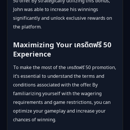
50 offer. By strategically utilizing this bonus,
John was able to increase his winnings
significantly and unlock exclusive rewards on
the platform.
Maximizing Your เครดิตฟรี 50
Experience
To make the most of the เครดิตฟรี 50 promotion,
it’s essential to understand the terms and
conditions associated with the offer. By
familiarizing yourself with the wagering
requirements and game restrictions, you can
optimize your gameplay and increase your
chances of winning.