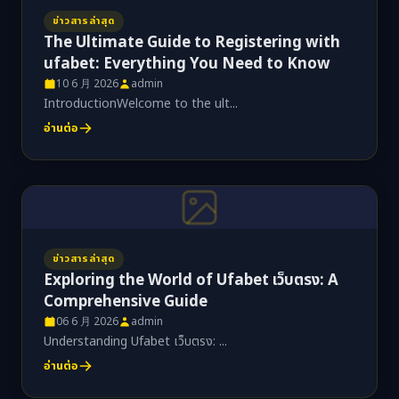
ข่าวสารล่าสุด
The Ultimate Guide to Registering with
ufabet: Everything You Need to Know
10 6 月 2026
admin
IntroductionWelcome to the ult...
อ่านต่อ
ข่าวสารล่าสุด
Exploring the World of Ufabet เว็บตรง: A
Comprehensive Guide
06 6 月 2026
admin
Understanding Ufabet เว็บตรง: ...
อ่านต่อ