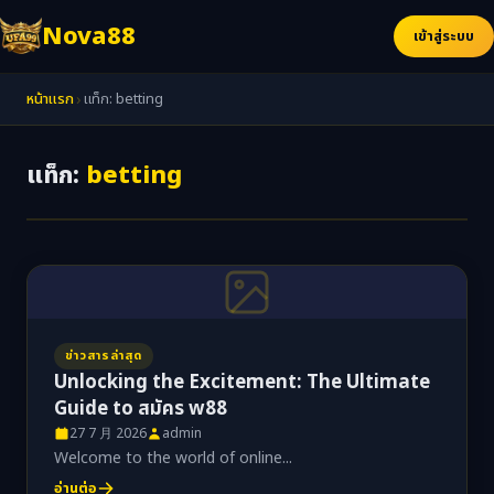
Nova88
เข้าสู่ระบบ
›
หน้าแรก
แท็ก: betting
แท็ก:
betting
ข่าวสารล่าสุด
Unlocking the Excitement: The Ultimate
Guide to สมัคร w88
27 7 月 2026
admin
Welcome to the world of online...
อ่านต่อ