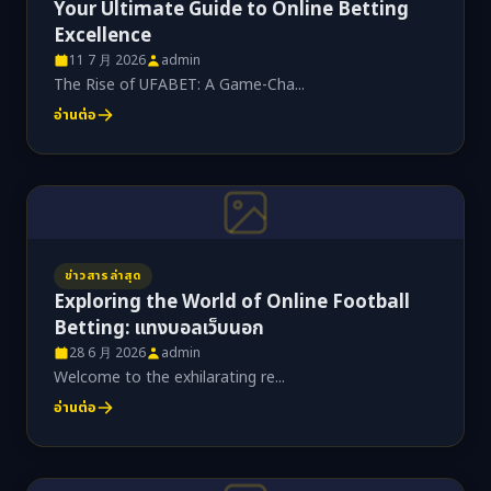
Your Ultimate Guide to Online Betting
Excellence
11 7 月 2026
admin
The Rise of UFABET: A Game-Cha...
อ่านต่อ
ข่าวสารล่าสุด
Exploring the World of Online Football
Betting: แทงบอลเว็บนอก
28 6 月 2026
admin
Welcome to the exhilarating re...
อ่านต่อ