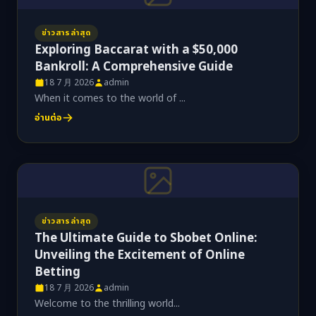
ข่าวสารล่าสุด
Exploring Baccarat with a $50,000
Bankroll: A Comprehensive Guide
18 7 月 2026
admin
When it comes to the world of ...
อ่านต่อ
ข่าวสารล่าสุด
The Ultimate Guide to Sbobet Online:
Unveiling the Excitement of Online
Betting
18 7 月 2026
admin
Welcome to the thrilling world...