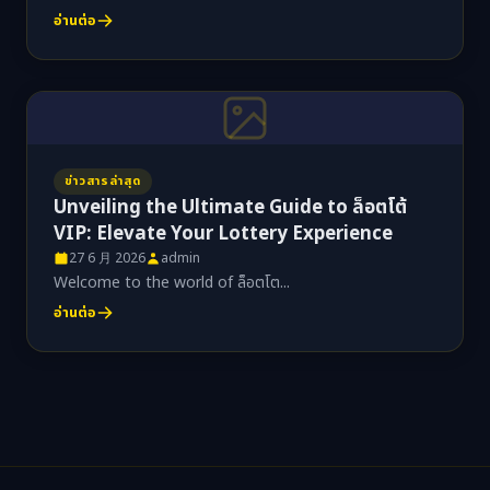
อ่านต่อ
ข่าวสารล่าสุด
Unveiling the Ultimate Guide to ล็อตโต้
VIP: Elevate Your Lottery Experience
27 6 月 2026
admin
Welcome to the world of ล็อตโต...
อ่านต่อ